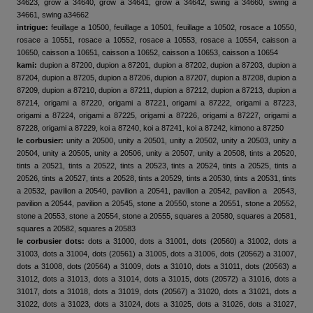
34623, grow a 34640, grow a 34641, grow a 34642, swing a 34660, swing a
34661, swing a34662
intrigue:
feuillage a 10500, feuillage a 10501, feuillage a 10502, rosace a 10550,
rosace a 10551, rosace a 10552, rosace a 10553, rosace a 10554, caisson a
10650, caisson a 10651, caisson a 10652, caisson a 10653, caisson a 10654
kami:
dupion a 87200, dupion a 87201, dupion a 87202, dupion a 87203, dupion a
87204, dupion a 87205, dupion a 87206, dupion a 87207, dupion a 87208, dupion a
87209, dupion a 87210, dupion a 87211, dupion a 87212, dupion a 87213, dupion a
87214, origami a 87220, origami a 87221, origami a 87222, origami a 87223,
origami a 87224, origami a 87225, origami a 87226, origami a 87227, origami a
87228, origami a 87229, koi a 87240, koi a 87241, koi a 87242, kimono a 87250
le corbusier:
unity a 20500, unity a 20501, unity a 20502, unity a 20503, unity a
20504, unity a 20505, unity a 20506, unity a 20507, unity a 20508, tints a 20520,
tints a 20521, tints a 20522, tints a 20523, tints a 20524, tints a 20525, tints a
20526, tints a 20527, tints a 20528, tints a 20529, tints a 20530, tints a 20531, tints
a 20532, pavilion a 20540, pavilion a 20541, pavilion a 20542, pavilion a 20543,
pavilion a 20544, pavilion a 20545, stone a 20550, stone a 20551, stone a 20552,
stone a 20553, stone a 20554, stone a 20555, squares a 20580, squares a 20581,
squares a 20582, squares a 20583
le corbusier dots:
dots a 31000, dots a 31001, dots (20560) a 31002, dots a
31003, dots a 31004, dots (20561) a 31005, dots a 31006, dots (20562) a 31007,
dots a 31008, dots (20564) a 31009, dots a 31010, dots a 31011, dots (20563) a
31012, dots a 31013, dots a 31014, dots a 31015, dots (20572) a 31016, dots a
31017, dots a 31018, dots a 31019, dots (20567) a 31020, dots a 31021, dots a
31022, dots a 31023, dots a 31024, dots a 31025, dots a 31026, dots a 31027,