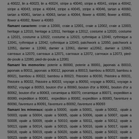
a 40022, lin a 40023, lin a 40024, stripe a 40040, stripe a 40041, stripe a 40042,
stripe a 40043, stripe a 40044, stripe a 40045, stripe a 40046, tartan a 40060,
tartan a 40061, tartan a 40063, tartan a 40064, flower a 40080, flower a 40081,
flower a 40082, flower a 40083
flamant caractere:
craie a 12000, craie a 12001, craie a 12002, craie a 12003,
heritage a 12010, heritage a 12011, heritage a 12012, costume a 12020, costume
a 12021, costume a 12022, costume a 12023, rythmique a 12040, rythmique a
12041, rythmique a 12042, rythmique a 12043, patchwork a 12050, patchwork a
12051, damier a 12060, damier a 12061, damier a12062, damier a 12063,
carreaux a 12070, carreaux a 12071, carreaux a 12072, carreaux a 12073, pied-
de-poule a 12080, pied-de-poule a 12081
flamant les memories:
poterie a 80000, poterie a 80001, japonais a 80010,
japonais a 80011, japonais a 80012, japonais a 80013, bambou a 80020, bambou a
80021, bambou a 80022, bambou a 80023, l'histoire a 80030, l'histoire a 80031,
l'histoire a 80032, l'histoire a 80033, voyage a 80050, voyage a 80051, voyage a
80052, voyage a 80053, bouton d'or a 80060, bouton d'or a 80061, bouton d'or a
80062, bouton d'or a 80063, ceramique a 80070, ceramique a 80071, expedition a
80080, expedition a 80081, expedition a 80082, expedition a 80083, l'aventure a
80090, l'aventure a 80091, l'aventure a 80092, l'aventure a 80093
flamant les mineraux:
opale a 50000, opale a 50001, opale a 50002, opale a
50003, opale a 50004, opale a 50005, opale a 50006, opale a 50007, opale a
50008, opale a 50009, opale a 50010, opale a 50011, opale a 50012, opale a
50013, opale a 50014, opale a 50015, opale a 50016, opale a 50017, opale a
50018, opale a 50019, opale a 50020, opale a 50021, opale a 50022, opale a
50023, opale a 50024, opale a 50025, opale a 50026, opale a 50027, opale a