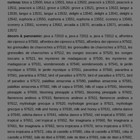
curiosa:
lotus a 13500, lotus a 13501, lotus a 13502, peacock a 13510, peacock a
13511, peacock a 13512, grove a 13520, grove a 13521, grove a 13522, langur a
13530, langur a 13531, langur a 13532, delight a 13540, delight a 13541, delight a
13542, euphoria a 13550, euphoria a 13551, euphoria a 13552, scenery a 13560,
scenery a 13561, scenery a 13562, arcadia a 13570, arcadia a 13571, arcadia a
13572
decors & panoramic:
java a 72010 a, java a 72011 a, java a 72012 a, all'ombra
dei cipressi a 97500, all'ombra dei cipressi a 97501, all'ombra dei cipressi a 97502,
les grenouilles de chavroches a 97510, les grenouilles de chavroches a 97511, les
grenouilles de chavroches a 97512, les songes toscans a 97520, les songes
toscans a 97521, les mysteres de madagascar a 97530, les mysteres de
madagascar a 97531, wonderwoods a 97540, wonderwoods a 97541, le jardin
mystique a 97550, le jardin mystique a 97551, pavartina a 97560, pavartina a
97561, pavartina a 97562, bird of paradise a 97570, bird of paradise a 97571, bird
of paradise a 97572, palafitas amazonia a 97580, palafitas amazonia a 97581,
palafitas amazonia a 97582, hills of sapa a 97590, hills of sapa a 97591, blooming
pineapple a 97600, blooming pineapple a 97601, blooming pineapple a 97602,
flamencos andinos a 97610, flamencos andinos a 97611, flamencos andinos a
97612, mythologie grecque a 97620, mythologie grecque a 97621, mythologie
grecque a 97622, milk and honey a 97630, milk and honey a 97631, odisha dance
a 97640, odisha dance a 97641, odisha dance a 97642, ciel tropical a 97650, ciel
tropical a 97651, ciel tropical a 97652, flor imaginaria a 97660, flor imaginaria a
97661, flor imaginaria a 97662, terra tropicana a 97670, terra tropicana a 97671,
terra tropicana a 97672, citta di castello a 97680, citta di castello a 97681, citta di
castello a 97682, toile de tibet a 97690, toile de tibet a 97691, toile de tibet a 97692,