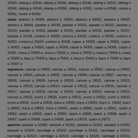
42543, oblong a 42544, oblong a 42545, oblong a 42546, oblong a 42547, oblong a
42548, oblong a 42549, oblong a 42550, oblong a 42551, rovine a 42560, rovine a
42561, rovine a 42562
selva:
abanico a 34000, abanico a 34001, abanico a 34002, abanico a 34003,
abanico a 34004, pandan a 34100, pandan a 34101, pandan a 34102, pandan a
34103, pandan a 34104, pandan a 34105, pandan a 34106, pandan a 34107,
pandan a 34108, corteza a 34200, corteza a 34201, corteza a 34202, corteza a
34203, corteza a 34204, corteza a 34205, capas a 34300, capas a 34301, capas
a 34302, capas a 34303, capas a 34304, capas a 34305, capas a 34306, capas a
34307, musa a 75000 a, musa a 75002 a, musa a 75003 a, musa a 75004 a, musa
a 75005 a, itaya a 75400 a, itaya a 75401 a, itaya a 75403 a, itaya a 75404 a, itaya
a 75407 a
signature:
canvas a 24500, canvas a 24501, canvas a 24502, canvas a 24503,
canvas a 24504, canvas a 24505, canvas a 24506, canvas a 24507, canvas a
24508, canvas a 24509, canvas a 24510, canvas a 24511, canvas a 24512,
canvas a 24513, canvas a 24514, canvas a 24515, canvas a 24516, canvas a
24517, canvas a 24518, canvas a 24519, canvas a 24520, canvas a 24521,
canvas a 24522, scent a 24530, scent a 24531, scent a 24532, scent a 24533,
scent a 24534, scent a 24535, trace a 24550, trace a 24551, trace a 24552, trace
a 24553, trace a 24554, trace a 24555, spark a 24560, spark a 24561, spark a
24562, spark a 24563, spark a 24564, spark a 24565, spark a 24566, spark a
24567, spark a 24568, spark a 24569, spark a 24570, spark a 24571
spectra:
parquet a 61500, parquet a 61501, parquet a 61502, parquet a 61503,
parquet a 61504, carrelage a 61510, carrelage a 61511, carrelage a 61512,
carrelage a 61513, carrelage a 61514, cannage a 61520, cannage a 61521,