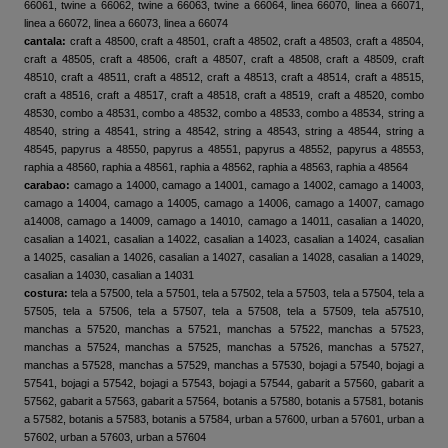
66061, twine a 66062, twine a 66063, twine a 66064, linea 66070, linea a 66071,
linea a 66072, linea a 66073, linea a 66074
cantala:
craft a 48500, craft a 48501, craft a 48502, craft a 48503, craft a 48504,
craft a 48505, craft a 48506, craft a 48507, craft a 48508, craft a 48509, craft
48510, craft a 48511, craft a 48512, craft a 48513, craft a 48514, craft a 48515,
craft a 48516, craft a 48517, craft a 48518, craft a 48519, craft a 48520, combo
48530, combo a 48531, combo a 48532, combo a 48533, combo a 48534, string a
48540, string a 48541, string a 48542, string a 48543, string a 48544, string a
48545, papyrus a 48550, papyrus a 48551, papyrus a 48552, papyrus a 48553,
raphia a 48560, raphia a 48561, raphia a 48562, raphia a 48563, raphia a 48564
carabao:
camago a 14000, camago a 14001, camago a 14002, camago a 14003,
camago a 14004, camago a 14005, camago a 14006, camago a 14007, camago
a14008, camago a 14009, camago a 14010, camago a 14011, casalian a 14020,
casalian a 14021, casalian a 14022, casalian a 14023, casalian a 14024, casalian
a 14025, casalian a 14026, casalian a 14027, casalian a 14028, casalian a 14029,
casalian a 14030, casalian a 14031
costura:
tela a 57500, tela a 57501, tela a 57502, tela a 57503, tela a 57504, tela a
57505, tela a 57506, tela a 57507, tela a 57508, tela a 57509, tela a57510,
manchas a 57520, manchas a 57521, manchas a 57522, manchas a 57523,
manchas a 57524, manchas a 57525, manchas a 57526, manchas a 57527,
manchas a 57528, manchas a 57529, manchas a 57530, bojagi a 57540, bojagi a
57541, bojagi a 57542, bojagi a 57543, bojagi a 57544, gabarit a 57560, gabarit a
57562, gabarit a 57563, gabarit a 57564, botanis a 57580, botanis a 57581, botanis
a 57582, botanis a 57583, botanis a 57584, urban a 57600, urban a 57601, urban a
57602, urban a 57603, urban a 57604