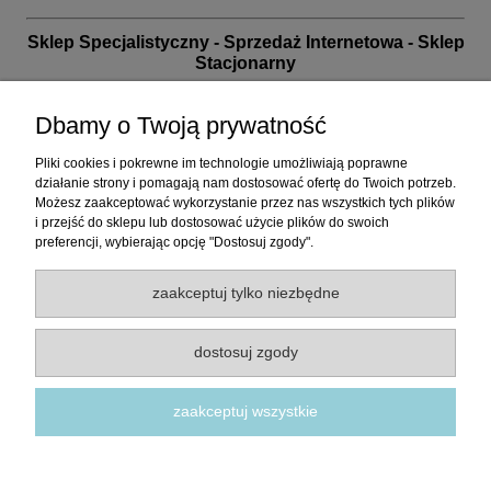
Sklep Specjalistyczny - Sprzedaż Internetowa - Sklep
Stacjonarny
biuro handlowe i sklep: 32-040 Wrząsowice, ul. Nad
Wilgą 15 (na granicy Krakowa)
Dbamy o Twoją prywatność
przed planowaną wizytą prosimy o kontakt telefoniczny
Pliki cookies i pokrewne im technologie umożliwiają poprawne
działanie strony i pomagają nam dostosować ofertę do Twoich potrzeb.
+48 12 26 06 050 | poniedziałek - piątek od 10 do 17 |
Możesz zaakceptować wykorzystanie przez nas wszystkich tych plików
sklep@tapety.com.pl
| +48 737 333 255
i przejść do sklepu lub dostosować użycie plików do swoich
zapraszamy również w inne dni i godziny po
preferencji, wybierając opcję "Dostosuj zgody".
wcześniejszym potwierdzeniu wizyty
zaakceptuj tylko niezbędne
30 lat na rynku. Doświadczenie. Tysiące zadowolonych
klientów. Poświęć nam choćby chwilę - my poświęcimy
Ci cały nasz czas.
dostosuj zgody
zaakceptuj wszystkie
regulamin
|
o firmie
|
kontakt