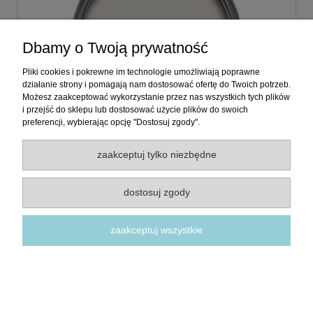
Dbamy o Twoją prywatność
Pliki cookies i pokrewne im technologie umożliwiają poprawne
działanie strony i pomagają nam dostosować ofertę do Twoich potrzeb.
Możesz zaakceptować wykorzystanie przez nas wszystkich tych plików
i przejść do sklepu lub dostosować użycie plików do swoich
preferencji, wybierając opcję "Dostosuj zgody".
Farba Farrow and Ball - 2001 Strong White
zaakceptuj tylko niezbędne
dostosuj zgody
45,00 zł
zaakceptuj wszystkie
do koszyka