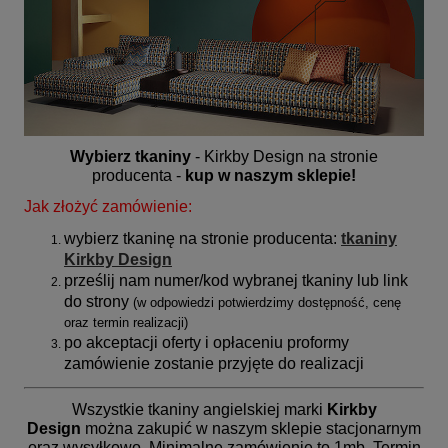
Wybierz tkaniny
- Kirkby Design na stronie
producenta -
kup w naszym sklepie!
Jak złożyć zamówienie:
wybierz tkaninę na stronie producenta:
tkaniny
Kirkby Design
prześlij nam numer/kod wybranej tkaniny lub link
do strony
(
w odpowiedzi potwierdzimy dostępność, cenę
oraz termin realizacji)
po akceptacji oferty i opłaceniu proformy
zamówienie zostanie przyjęte do realizacji
Wszystkie tkaniny angielskiej marki
Kirkby
Design
można zakupić w naszym sklepie stacjonarnym
oraz wysyłkowo. Minimalne zamówienie to 1mb.
Termin