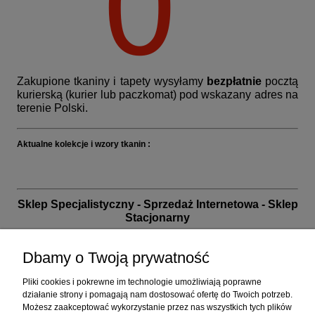
Zakupione tkaniny i tapety wysyłamy
bezpłatnie
pocztą
kurierską (kurier lub paczkomat) pod wskazany adres na
terenie Polski.
Aktualne kolekcje i wzory tkanin :
Sklep Specjalistyczny - Sprzedaż Internetowa - Sklep
Stacjonarny
biuro handlowe i sklep: 32-040 Wrząsowice, ul. Nad
Wilgą 15 (na granicy Krakowa)
Dbamy o Twoją prywatność
przed planowaną wizytą prosimy o kontakt telefoniczny
Pliki cookies i pokrewne im technologie umożliwiają poprawne
działanie strony i pomagają nam dostosować ofertę do Twoich potrzeb.
+48 12 26 06 050 | poniedziałek - piątek od 10 do 17 |
Możesz zaakceptować wykorzystanie przez nas wszystkich tych plików
sklep@tapety.com.pl
| +48 737 333 255