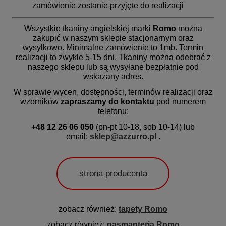
zamówienie zostanie przyjęte do realizacji
Wszystkie tkaniny angielskiej marki
Romo
można
zakupić w naszym sklepie stacjonarnym oraz
wysyłkowo. Minimalne zamówienie to 1mb.
Termin
realizacji
to zwykle 5-15 dni. Tkaniny można odebrać z
naszego sklepu lub są wysyłane bezpłatnie pod
wskazany adres.
W sprawie wycen, dostępności, terminów realizacji oraz
wzorników
zapraszamy do kontaktu
pod numerem
telefonu:
+48 12 26 06 050
(pn-pt 10-18, sob 10-14) lub
email:
sklep@azzurro.pl
.
strona producenta
zobacz również:
tapety Romo
zobacz również:
pasmanteria Romo