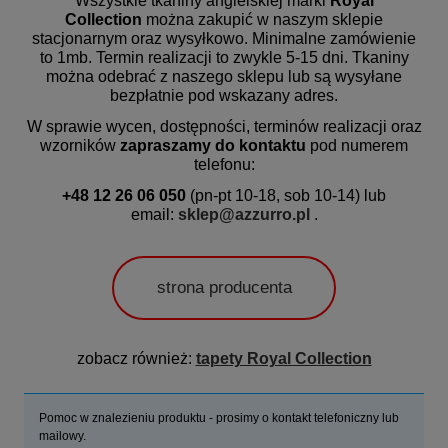
Wszystkie tkaniny angielskiej marki
Royal
Collection
można zakupić w naszym sklepie
stacjonarnym oraz wysyłkowo. Minimalne zamówienie
to 1mb.
Termin realizacji
to zwykle 5-15 dni. Tkaniny
można odebrać z naszego sklepu lub są wysyłane
bezpłatnie pod wskazany adres.
W sprawie wycen, dostępności, terminów realizacji oraz
wzorników
zapraszamy do kontaktu
pod numerem
telefonu:
+48 12 26 06 050
(pn-pt 10-18, sob 10-14) lub
email:
sklep@azzurro.pl
.
strona producenta
zobacz również:
tapety Royal Collection
Pomoc w znalezieniu produktu - prosimy o kontakt telefoniczny lub
mailowy.