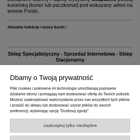
kurierską (kurier lub paczkomat) pod wskazany adres na
terenie Polski.
Aktualne kolekcje i wzory tkanin :
Sklep Specjalistyczny - Sprzedaż Internetowa - Sklep
Stacjonarny
biuro handlowe i sklep: 32-040 Wrząsowice, ul. Nad
Wilgą 15 (na granicy Krakowa)
Dbamy o Twoją prywatność
przed planowaną wizytą prosimy o kontakt telefoniczny
Pliki cookies i pokrewne im technologie umożliwiają poprawne
działanie strony i pomagają nam dostosować ofertę do Twoich potrzeb.
+48 12 26 06 050 | poniedziałek - piątek od 10 do 17 |
Możesz zaakceptować wykorzystanie przez nas wszystkich tych plików
sklep@tapety.com.pl
| +48 737 333 255
i przejść do sklepu lub dostosować użycie plików do swoich
zapraszamy również w inne dni i godziny po
preferencji, wybierając opcję "Dostosuj zgody".
wcześniejszym potwierdzeniu wizyty
zaakceptuj tylko niezbędne
30 lat na rynku. Doświadczenie. Tysiące zadowolonych
klientów. Poświęć nam choćby chwilę - my poświęcimy