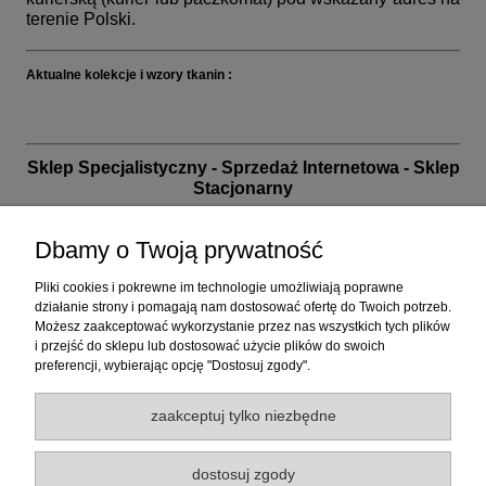
terenie Polski.
Aktualne kolekcje i wzory tkanin :
Sklep Specjalistyczny - Sprzedaż Internetowa - Sklep
Stacjonarny
biuro handlowe i sklep: 32-040 Wrząsowice, ul. Nad
Wilgą 15 (na granicy Krakowa)
Dbamy o Twoją prywatność
przed planowaną wizytą prosimy o kontakt telefoniczny
Pliki cookies i pokrewne im technologie umożliwiają poprawne
działanie strony i pomagają nam dostosować ofertę do Twoich potrzeb.
+48 12 26 06 050 | poniedziałek - piątek od 10 do 17 |
Możesz zaakceptować wykorzystanie przez nas wszystkich tych plików
sklep@tapety.com.pl
| +48 737 333 255
i przejść do sklepu lub dostosować użycie plików do swoich
zapraszamy również w inne dni i godziny po
preferencji, wybierając opcję "Dostosuj zgody".
wcześniejszym potwierdzeniu wizyty
zaakceptuj tylko niezbędne
30 lat na rynku. Doświadczenie. Tysiące zadowolonych
klientów. Poświęć nam choćby chwilę - my poświęcimy
Ci cały nasz czas.
dostosuj zgody