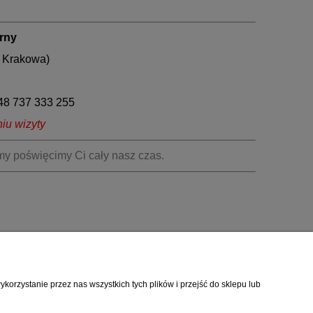
arny
y Krakowa)
48 737 333 255
iu wizyty
my poświęcimy Ci cały nasz czas.
orzystanie przez nas wszystkich tych plików i przejść do sklepu lub