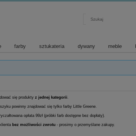
e
farby
sztukateria
dywany
meble
jdować się produkty
z jednej kategorii
.
zyku powinny znajdować się tylko farby Little Greene.
ryczałtowana opłata 99zł (próbki farb dostępne bez dopłaty).
klienta
bez możliwości zwrotu
- prosimy o przemyślane zakupy.