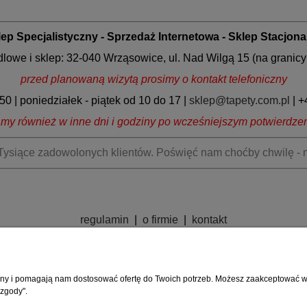
ep Specjalistyczny - Sprzedaż Internetowa - Sklep Stacjon
dlowe i sklep: 32-040 Wrząsowice, ul. Nad Wilgą 15 (na granic
przed planowaną wizytą prosimy o kontakt telefoniczny
0 | poniedziałek - piątek od 10 do 17 |
sklep@tapety.com.pl
| +
my również w inne dni i godziny po wcześniejszym potwierdzen
 Tysiące zadowolonych klientów. Poświęć nam choćby chwilę - 
regulamin
|
o firmie
|
kontakt
rony i pomagają nam dostosować ofertę do Twoich potrzeb. Możesz zaakceptować wyk
 zgody".