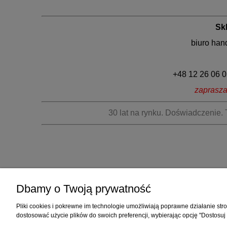
Skl
biuro han
+48 12 26 06 05
zaprasza
30 lat na rynku. Doświadczenie.
Dbamy o Twoją prywatność
Pliki cookies i pokrewne im technologie umożliwiają poprawne działanie st
dostosować użycie plików do swoich preferencji, wybierając opcję "Dostosuj