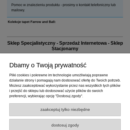
Pomoc w znalezieniu produktu - prosimy o kontakt telefoniczny lub
mailowy.
Kolekcje tapet Farrow and Ball:
Sklep Specjalistyczny - Sprzedaż Internetowa - Sklep
Stacjonarny
biuro handlowe i sklep: 32-040 Wrząsowice, ul. Nad
Wilgą 15 (na granicy Krakowa)
Dbamy o Twoją prywatność
przed planowaną wizytą prosimy o kontakt telefoniczny
Pliki cookies i pokrewne im technologie umożliwiają poprawne
działanie strony i pomagają nam dostosować ofertę do Twoich potrzeb.
+48 12 26 06 050 | poniedziałek - piątek od 10 do 17 |
Możesz zaakceptować wykorzystanie przez nas wszystkich tych plików
sklep@tapety.com.pl
| +48 737 333 255
i przejść do sklepu lub dostosować użycie plików do swoich
zapraszamy również w inne dni i godziny po
preferencji, wybierając opcję "Dostosuj zgody".
wcześniejszym potwierdzeniu wizyty
zaakceptuj tylko niezbędne
30 lat na rynku. Doświadczenie. Tysiące zadowolonych
klientów. Poświęć nam choćby chwilę - my poświęcimy
Ci cały nasz czas.
dostosuj zgody