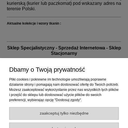
kurierską (kurier lub paczkomat) pod wskazany adres na
terenie Polski.
Aktualne kolekcje i wzory tkanin :
Sklep Specjalistyczny - Sprzedaż Internetowa - Sklep
Stacjonarny
biuro handlowe i sklep: 32-040 Wrząsowice, ul. Nad
Wilgą 15 (na granicy Krakowa)
Dbamy o Twoją prywatność
przed planowaną wizytą prosimy o kontakt telefoniczny
Pliki cookies i pokrewne im technologie umożliwiają poprawne
działanie strony i pomagają nam dostosować ofertę do Twoich potrzeb.
+48 12 26 06 050 | poniedziałek - piątek od 10 do 17 |
Możesz zaakceptować wykorzystanie przez nas wszystkich tych plików
sklep@tapety.com.pl
| +48 737 333 255
i przejść do sklepu lub dostosować użycie plików do swoich
zapraszamy również w inne dni i godziny po
preferencji, wybierając opcję "Dostosuj zgody".
wcześniejszym potwierdzeniu wizyty
zaakceptuj tylko niezbędne
30 lat na rynku. Doświadczenie. Tysiące zadowolonych
klientów. Poświęć nam choćby chwilę - my poświęcimy